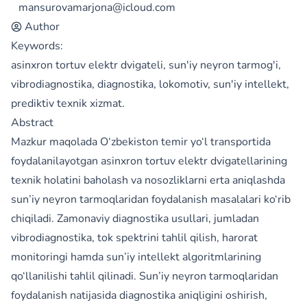
mansurovamarjona@icloud.com
Author
Keywords:
asinxron tortuv elektr dvigateli, sun'iy neyron tarmog'i,
vibrodiagnostika, diagnostika, lokomotiv, sun'iy intellekt,
prediktiv texnik xizmat.
Abstract
Mazkur maqolada O‘zbekiston temir yo‘l transportida
foydalanilayotgan asinxron tortuv elektr dvigatellarining
texnik holatini baholash va nosozliklarni erta aniqlashda
sun’iy neyron tarmoqlaridan foydalanish masalalari ko‘rib
chiqiladi. Zamonaviy diagnostika usullari, jumladan
vibrodiagnostika, tok spektrini tahlil qilish, harorat
monitoringi hamda sun’iy intellekt algoritmlarining
qo‘llanilishi tahlil qilinadi. Sun’iy neyron tarmoqlaridan
foydalanish natijasida diagnostika aniqligini oshirish,