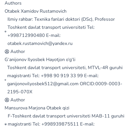
Authors
Otabek Xamidov Rustamovich
Ilmiy rahbar: Texnika fanlari doktori (DSc), Professor
Toshkent davlat transport universiteti Tel:
+998712990480 E-mail:
otabek.rustamovich@yandex.ru
Author
G‘anijonov Ilyosbek Hayotjon o‘g‘li
Toshkent davlat transport universiteti, MTVL-4R guruhi
magistranti Tel: +998 90 919 33 99 E-mail:
ganijonovilyosbek512@gmail.com ORCID:0009-0003-
2195-070X
Author
Mansurova Marjona Otabek qizi
F-Toshkent davlat transport universiteti MAB-11 guruhi
magistranti Tel: +998939875511 E-mail: