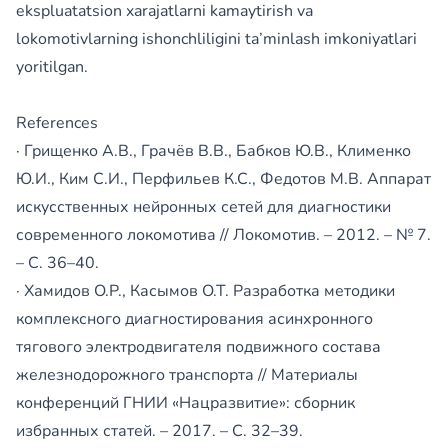
ekspluatatsion xarajatlarni kamaytirish va
lokomotivlarning ishonchliligini ta’minlash imkoniyatlari
yoritilgan.
References
· Грищенко А.В., Грачёв В.В., Бабков Ю.В., Клименко
Ю.И., Ким С.И., Перфильев К.С., Федотов М.В. Аппарат
искусственных нейронных сетей для диагностики
современного локомотива // Локомотив. – 2012. – № 7.
– С. 36–40.
· Хамидов О.Р., Касымов О.Т. Разработка методики
комплексного диагностирования асинхронного
тягового электродвигателя подвижного состава
железнодорожного транспорта // Материалы
конференций ГНИИ «Нацразвитие»: сборник
избранных статей. – 2017. – С. 32–39.